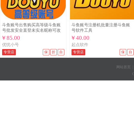
斗鱼账号出售购买高等级斗鱼账
斗鱼账号注册机批量注册斗鱼账
号批发安全直登未实名昵称可改
号软件工具
功能
￥85.00
￥40.00
优忧小号
起点软件
专营店
保
折
自
专营店
保
自
网站首页
C