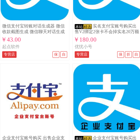
微信支付宝转账对话生成器 微信
实名支付宝账号购买出
本站
精选
收款截图生成 微信聊天对话生成
售V2绑定2张卡不会掉实名20万额
度不解绑卡直
￥43.00
￥180.00
起点软件
优忧小号
专营店
保
自
专营店
保
折
自
企业支付宝账号购买 出售企业支
企业支付宝账号购买出
本站
精选