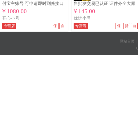
付宝主账号 可申请即时到账接口
售批发交易已认证 证件齐全大额
带
收款必备安全
￥1080.00
￥145.00
开心小号
优忧小号
专营店
保
自
专营店
保
折
自
网站首页
C